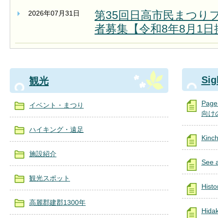
第35回日高市民まつり
2026年07月31日
者募集【令和8年8月1日
Sig
観光
Page
イベント・まつり
向け
ハイキング・遠足
Kinc
施設紹介
See 
観光スポット
Histo
高麗郡建郡1300年
Hidak