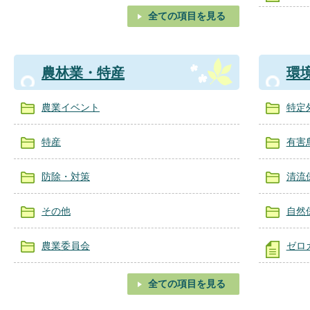
全ての項目を見る
農林業・特産
環
農業イベント
特定
特産
有害
防除・対策
清流
その他
自然
農業委員会
ゼロ
全ての項目を見る