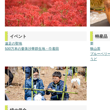
イベント
特産品
遠足の聖地
栗
500万本の曼珠沙華群生地・巾着田
狭山茶
ブルーベリ
うど