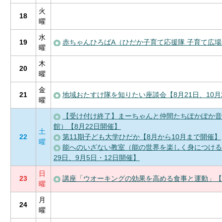
火
18
曜
水
19
赤ちゃんひろばA（ひだか子育て応援隊 子育て広場
曜
木
20
曜
金
21
地域おたすけ隊を知りたい座談会【8月21日、10月
曜
【受け付け終了】まーちゃんと仲間たちぽかぽか音
館）【8月22日開催】
土
22
第11期子ども大学ひだか【8月から10月まで開催】
曜
能へのいざない教室（能の世界を楽しく身につける
29日、9月5日・12日開催】
日
23
講座「ウオーキングの効果を高める食事と運動」【
曜
月
24
曜