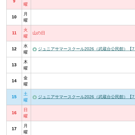
9
曜
月
10
曜
火
11
山の日
曜
水
12
ジュニアサマースクール2026（武蔵台公民館）【7
曜
木
13
曜
金
14
曜
土
15
ジュニアサマースクール2026（武蔵台公民館）【7
曜
日
16
曜
月
17
曜