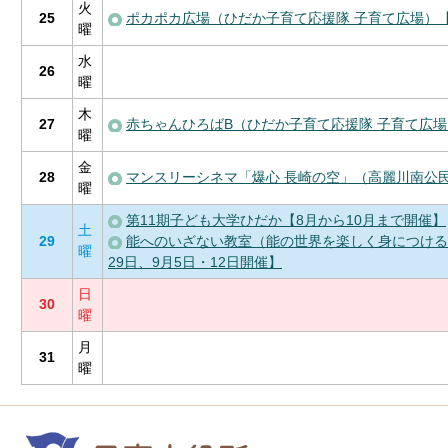
火
25
ポカポカ広場（ひだか子育て応援隊 子育て広場）【
曜
水
26
曜
木
27
赤ちゃんひろばB（ひだか子育て応援隊 子育て広場
曜
金
28
マンスリーシネマ「爆心 長崎の空」（高麗川南公民
曜
第11期子ども大学ひだか【8月から10月まで開催】
土
29
能へのいざない教室（能の世界を楽しく身につける
曜
29日、9月5日・12日開催】
日
30
曜
月
31
曜