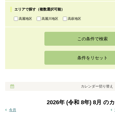
エリアで探す（複数選択可能）
高麗地区
高麗川地区
高萩地区
カレンダー切り替え
2026
年 (
令和
8
年)
8
月 の
今月