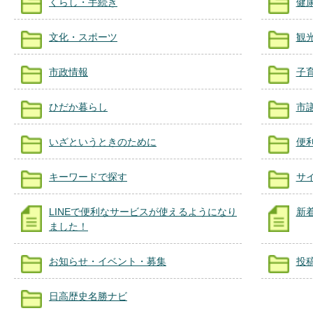
くらし・手続き
健
文化・スポーツ
観
市政情報
子
ひだか暮らし
市
いざというときのために
便
キーワードで探す
サ
LINEで便利なサービスが使えるようになり
新
ました！
お知らせ・イベント・募集
投
日高歴史名勝ナビ