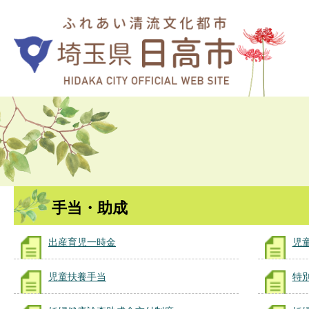
手当・助成
出産育児一時金
児
児童扶養手当
特