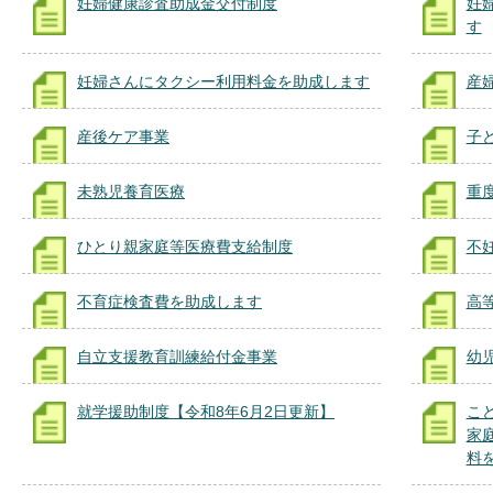
妊婦健康診査助成金交付制度
妊
す
妊婦さんにタクシー利用料金を助成します
産
産後ケア事業
子
未熟児養育医療
重
ひとり親家庭等医療費支給制度
不
不育症検査費を助成します
高
自立支援教育訓練給付金事業
幼
就学援助制度【令和8年6月2日更新】
こ
家
料