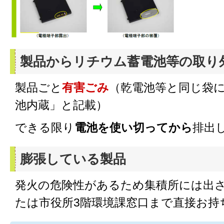
製品からリチウム蓄電池等の取り
製品ごと
有害ごみ
（乾電池等と同じ袋
池内蔵」と記載）
できる限り
電池を使い切ってから
排出
膨張している製品
発火の危険性があるため集積所には出
たは市役所3階環境課窓口まで直接お持