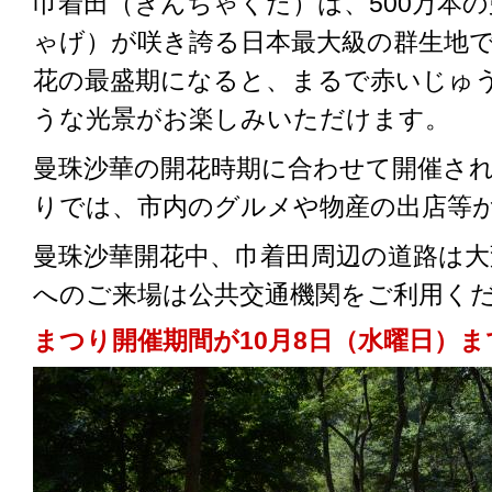
巾着田（きんちゃくだ）は、500万本
ゃげ）が咲き誇る日本最大級の群生地
花の最盛期になると、まるで赤いじゅ
うな光景がお楽しみいただけます。
曼珠沙華の開花時期に合わせて開催さ
りでは、市内のグルメや物産の出店等
曼珠沙華開花中、巾着田周辺の道路は大
へのご来場は公共交通機関をご利用く
まつり開催期間が10月8日（水曜日）