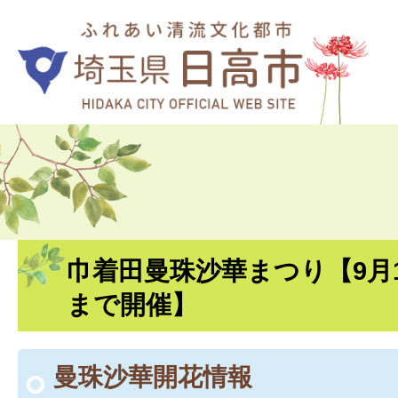
巾着田曼珠沙華まつり【9月1
まで開催】
曼珠沙華開花情報