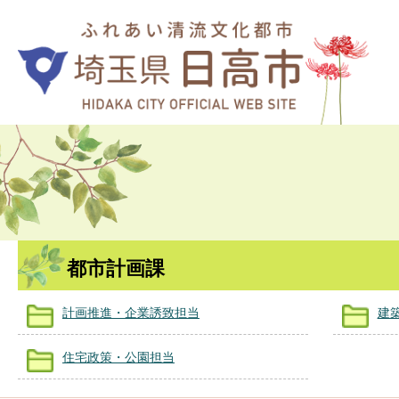
都市計画課
計画推進・企業誘致担当
建
住宅政策・公園担当