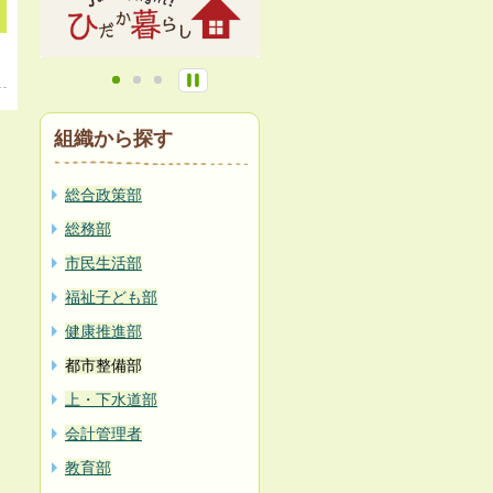
組織から探す
総合政策部
総務部
市民生活部
福祉子ども部
健康推進部
都市整備部
上・下水道部
会計管理者
教育部