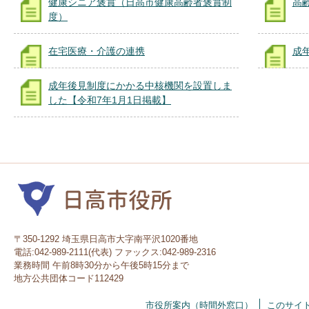
健康シニア褒賞（日高市健康高齢者褒賞制
高
度）
在宅医療・介護の連携
成
成年後見制度にかかる中核機関を設置しま
した【令和7年1月1日掲載】
〒350-1292 埼玉県日高市大字南平沢1020番地
電話:042-989-2111(代表) ファックス:042-989-2316
業務時間 午前8時30分から午後5時15分まで
地方公共団体コード112429
市役所案内（時間外窓口）
このサイ