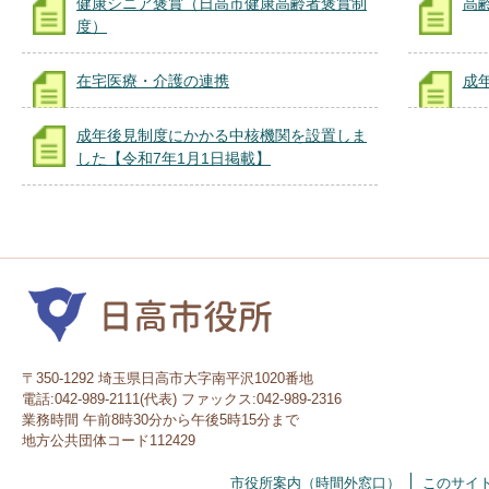
健康シニア褒賞（日高市健康高齢者褒賞制
高
度）
在宅医療・介護の連携
成
成年後見制度にかかる中核機関を設置しま
した【令和7年1月1日掲載】
〒350-1292 埼玉県日高市大字南平沢1020番地
電話:042-989-2111(代表) ファックス:042-989-2316
業務時間 午前8時30分から午後5時15分まで
地方公共団体コード112429
市役所案内（時間外窓口）
このサイ