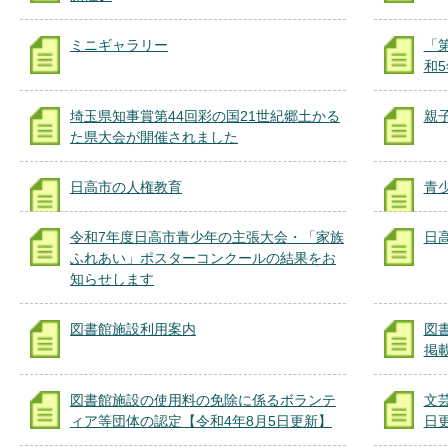
ミニギャラリー
「
和5
埼玉県知事賞第44回彩の国21世紀郷土かる
親
た県大会が開催されました
日高市の人権教育
青
令和7年度日高市青少年の主張大会・「家族
日
ふれあい」ポスターコンクールの結果をお
知らせします
図書館施設利用案内
図
掲
図書館施設の使用料の免除に係るボランテ
文
ィア等団体の認定【令和4年8月5日更新】
日