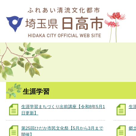
生涯学習
生涯学習まちづくり出前講座【令和8年5月1
生
日更新】
第25回ひだか市民文化祭【5月から3月まで
郷
開催】