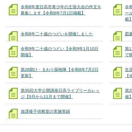
令和8年度日高市青少年の主張大会の作文を
令
募集します【令和8年7月1日掲載】
ー
載
令和8年二十歳のつどいを開催しました
図
令和9年二十歳のつどい【令和9年1月10日
第
開催】
で
第28期ひ・まわり探検隊【令和8年7月2日
生
更新】
【令
第35回大学公開講座日高ライブリーカレッ
第
ジ【9月から11月まで開催】
催
放課後子供教室の実施実績