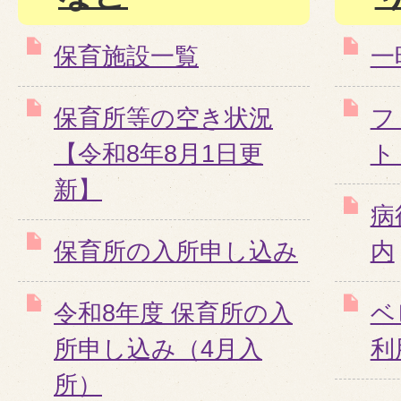
保育施設一覧
一
保育所等の空き状況
フ
【令和8年8月1日更
ト
新】
病
保育所の入所申し込み
内
令和8年度 保育所の入
ベ
所申し込み（4月入
利
所）