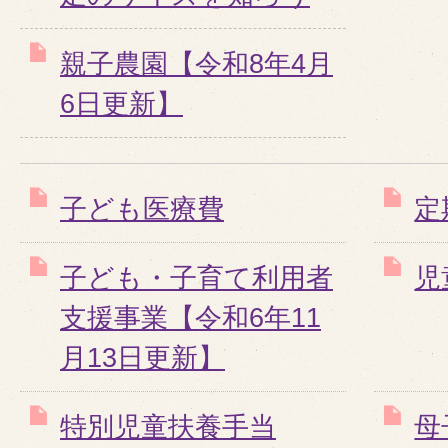
親子農園【令和8年4月
6日更新】
子ども医療費
定
子ども・子育て利用者
児
支援事業【令和6年11
月13日更新】
特別児童扶養手当
母