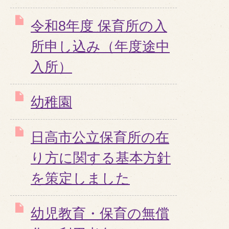
令和8年度 保育所の入
所申し込み（年度途中
入所）
幼稚園
日高市公立保育所の在
り方に関する基本方針
を策定しました
幼児教育・保育の無償