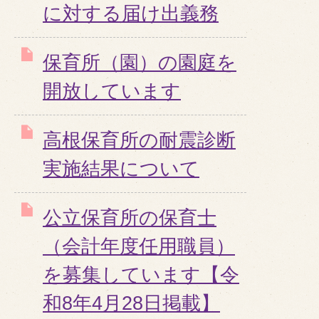
に対する届け出義務
保育所（園）の園庭を
開放しています
高根保育所の耐震診断
実施結果について
公立保育所の保育士
（会計年度任用職員）
を募集しています【令
和8年4月28日掲載】