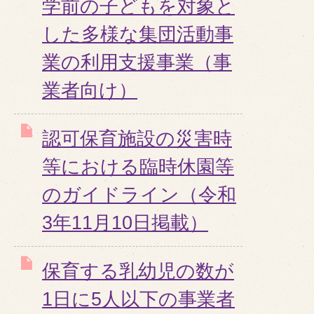
学前の子どもを対象と
した多様な集団活動事
業の利用支援事業（事
業者向け）
認可保育施設の災害時
等における臨時休園等
のガイドライン（令和
3年11月10日掲載）
保育する乳幼児の数が
1日に5人以下の事業者