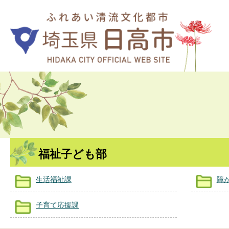
福祉子ども部
生活福祉課
障
子育て応援課