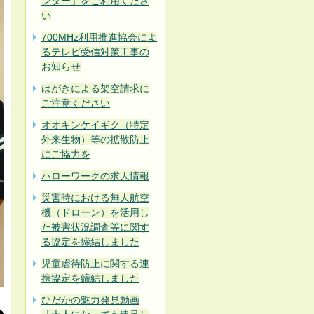
ンター」をご利用くださ
い
700MHz利用推進協会によ
るテレビ受信対策工事の
お知らせ
はがきによる架空請求に
ご注意ください
オオキンケイギク（特定
外来生物）等の拡散防止
にご協力を
ハローワークの求人情報
災害時における無人航空
機（ドローン）を活用し
た被害状況調査等に関す
る協定を締結しました
児童虐待防止に関する連
携協定を締結しました
ひだかの魅力発見動画