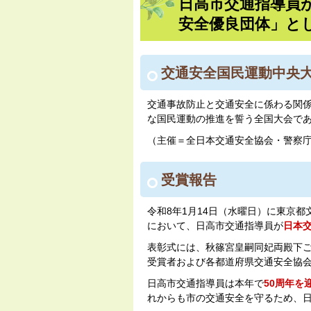
日高市交通指導員
安全優良団体」と
交通安全国民運動中央
交通事故防止と交通安全に係わる関
な国民運動の推進を誓う全国大会であ
（主催＝全日本交通安全協会・警察庁
受賞報告
令和8年1月14日（水曜日）に東京
において、日高市交通指導員が
日本
表彰式には、秋篠宮皇嗣同妃両殿下
受賞者および各都道府県交通安全協会
日高市交通指導員は本年で
50周年を
れからも市の交通安全を守るため、