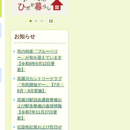
お知らせ
市の特産「ブルーベリ
ー」が旬を迎えています
【令和8年6月12日更
新】
高麗川カントリークラブ
「市民開放デー」【7月・
8月・9月実施】
高麗川駅自由通路整備お
よび駅舎整備の進捗情報
【令和7年11月27日更
新】
伝染性紅斑および百日ぜ