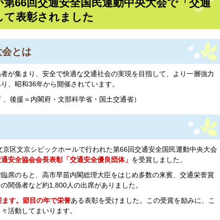
が第66回交通安全国民運動中央大会で「交通
して表彰されました
大会とは
係者が集まり、安全で快適な交通社会の実現を目指して、より一層強力
り、昭和36年から開催されています。
 、後援＝内閣府・文部科学省・国土交通省）
都文京区文京シビックホールで行われた第66回交通安全国民運動中央大会
交通安全協会会長表彰「交通安全優良団体」
を受賞しました。
ご臨席のもと、高市早苗内閣総理大臣をはじめ多数の来賓、交通栄誉賞
の関係者など約1,800人の出席がありました。
迎ます。節目の年で栄誉
ある表彰を受けました。この受賞を励みに、こ
日々活動してまいります。