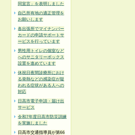
同宣言」を表明しました
自己所有地の適正管理を
お願いします
各出張所でマイナンバー
カードの申請サポートサ
ービスを行っています
男性用トイレの個室など
へのサニタリーボックス
設置を進めています
休祝日夜間診療所におけ
る発熱などの感染症が疑
われる症状がある人への
対応
日高市電子申請・届け出
サービス
令和7年度日高市防災訓練
を実施しました
日高市交通指導員が第66