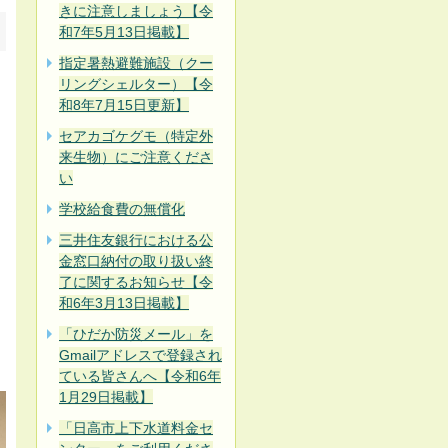
きに注意しましょう【令
和7年5月13日掲載】
指定暑熱避難施設（クー
リングシェルター）【令
和8年7月15日更新】
セアカゴケグモ（特定外
来生物）にご注意くださ
い
学校給食費の無償化
三井住友銀行における公
金窓口納付の取り扱い終
了に関するお知らせ【令
和6年3月13日掲載】
「ひだか防災メール」を
Gmailアドレスで登録され
ている皆さんへ【令和6年
1月29日掲載】
「日高市上下水道料金セ