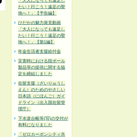
「大人になっても遠足し
たい！行こう！遠足の聖
地へ！」【予告編】
ひだかの魅力発見動画
「大人になっても遠足し
たい！行こう！遠足の聖
地へ！」【第1編】
年金生活者支援給付金
災害時における段ボール
製品等の提供に関する協
定を締結しました
在留支援（ざいりゅうし
えん）のためのやさしい
日本語（にほんご）ガイ
ドライン（出入国在留管
理庁）
下水道台帳等(写)の交付が
有料になりました
「ゼロカーボンシティ共