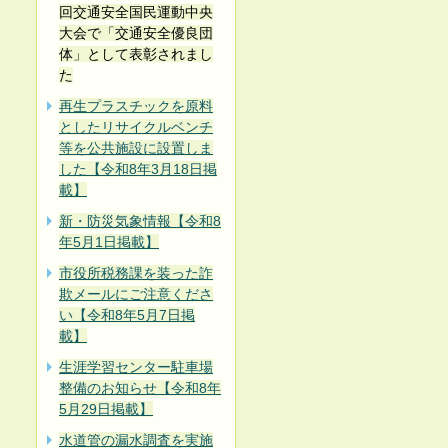
回交通安全国民運動中央
大会で「交通安全優良団
体」として表彰されまし
た
再生プラスチックを原料
としたリサイクルベンチ
等を公共施設に設置しま
した【令和8年3月18日掲
載】
新・防災気象情報【令和8
年5月1日掲載】
市役所税務課を装った詐
欺メールにご注意くださ
い【令和8年5月7日掲
載】
生涯学習センター駐車場
整備のお知らせ【令和8年
5月29日掲載】
水道管の漏水調査を実施