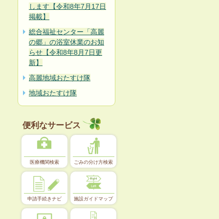
します【令和8年7月17日
掲載】
総合福祉センター「高麗
の郷」の浴室休業のお知
らせ【令和8年8月7日更
新】
高麗地域おたすけ隊
地域おたすけ隊
便利なサービス
医療機関検索
ごみの分け方検索
申請手続きナビ
施設ガイドマップ