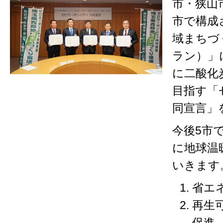
市・狭山
市で構成
域まちづ
ラン）」
に二酸化
目指す「
同宣言」
今後5市
に地球温
いきます
省エ
再生
促進