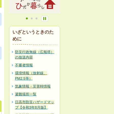
いざというときのた
めに
防災行政無線（広報塔）
の放送内容
不審者情報
環境情報（放射線、
PM2.5等）
気象情報・災害時情報
避難場所一覧
日高市防災ハザードマッ
プ【令和3年8月版】