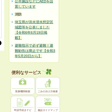
公共施設などにAEDを設
置しています
消防
埼玉県が洪水浸水想定区
域図等を公表しました
【令和6年6月19日掲
載】
避難指示で必ず避難！避
難勧告は廃止です【令和3
年5月20日から】
便利なサービス
医療機関検索
ごみの分け方検索
申請手続きナビ
施設ガイドマップ