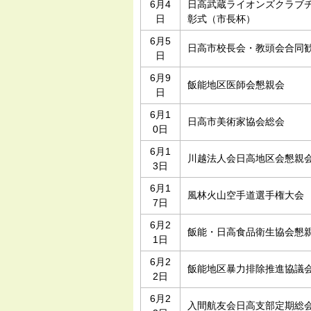
6月4
日高武蔵ライオンズクラブ
日
彰式（市長杯）
6月5
日高市校長会・教頭会合同
日
6月9
飯能地区医師会懇親会
日
6月1
日高市美術家協会総会
0日
6月1
川越法人会日高地区会懇親
3日
6月1
風林火山空手道選手権大会
7日
6月2
飯能・日高食品衛生協会懇
1日
6月2
飯能地区暴力排除推進協議
2日
6月2
入間航友会日高支部定期総