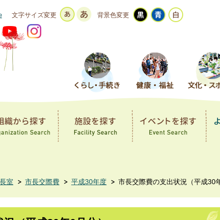
e
文字サイズ変更
背景色変更
長室
市長交際費
平成30年度
市長交際費の支出状況（平成30