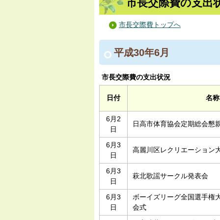
市長交際費の支出状
市長交際費トップへ
平成30年6月
市長交際費の支出状況
日付
名称
6月2
日高市体育協会定期総会懇
日
6月3
高麗川区レクリエーション
日
6月3
萩北歌謡サークル発表会
日
6月3
ボーイズリーグ全国選手権
日
会式