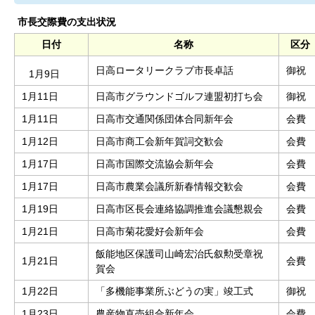
市長交際費の支出状況
日付
名称
区分
日高ロータリークラブ市長卓話
御祝
1月9日
1月11日
日高市グラウンドゴルフ連盟初打ち会
御祝
1月11日
日高市交通関係団体合同新年会
会費
1月12日
日高市商工会新年賀詞交歓会
会費
1月17日
日高市国際交流協会新年会
会費
1月17日
日高市農業会議所新春情報交歓会
会費
1月19日
日高市区長会連絡協調推進会議懇親会
会費
1月21日
日高市菊花愛好会新年会
会費
飯能地区保護司山崎宏治氏叙勲受章祝
1月21日
会費
賀会
1月22日
「多機能事業所ぶどうの実」竣工式
御祝
1月23日
農産物直売組合新年会
会費