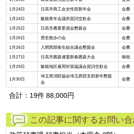
1月24日
日高市商工会女性部新年会
会費
1月24日
飯能青年会議所賀詞交歓会
会費
1月25日
日高市農業委員会懇親会
会費
1月26日
歴史散歩の会
会費
1月26日
入間西部衛生組合議会懇親会
会費
1月27日
日高市囲碁連盟新春囲碁大会
御祝
1月29日
飯能地区雇用対策協議会賀詞交歓会
会費
埼玉県消防協会埼玉西部支部新年懇親
1月30日
会費
会
合計：19件 88,000円
この記事に関するお問い合