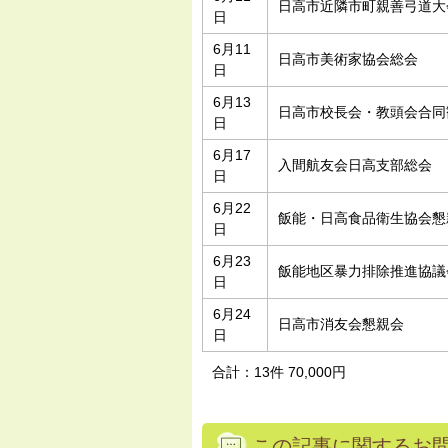
日高市近隣市町親善弓道大
日
6月11
日高市美術家協会総会
日
6月13
日高市校長会・教頭会合同
日
6月17
入間航友会日高支部総会
日
6月22
飯能・日高食品衛生協会懇
日
6月23
飯能地区暴力排除推進協議
日
6月24
日高市消友会懇親会
日
合計：13件 70,000円
この記事に関するお