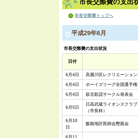
市長交際費の支出状
市長交際費トップへ
平成29年6月
市長交際費の支出状況
日付
6月4日
高麗川区レクリエーション
6月4日
ボーイズリーグ全国選手権
6月4日
萩北歌謡サークル発表会
日高武蔵ライオンズクラブ
6月5日
（市長杯）
6月10
飯能地区医師会懇親会
日
6月11