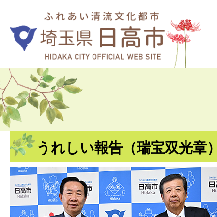
うれしい報告（瑞宝双光章