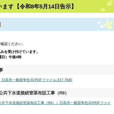
ます【令和8年5月14日告示】
報
ご確認ください。
込みを受け付けています。
曜日）
午後4時
事
高市一般競争告示(PDFファイル:217.7KB)
公共下水道接続管渠布設工事（R8）
公共下水道接続管渠布設工事（R8））日高市一般競争告示(PDFファイ