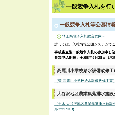
一般競争入札を行い
一般競争入札等公募情
埼玉県電子入札総合案内へ
詳しくは、入札情報公開システムで
事後審査型一般競争入札の参加申し
参加申込期限：令和8年5
月28
日（木
高麗川小学校給水設備改修工
（管 高麗川小学校給水設備改修工事）日
大谷沢地区農業集落排水施設
（土木 大谷沢地区農業集落排水施設
ル:231.9KB)