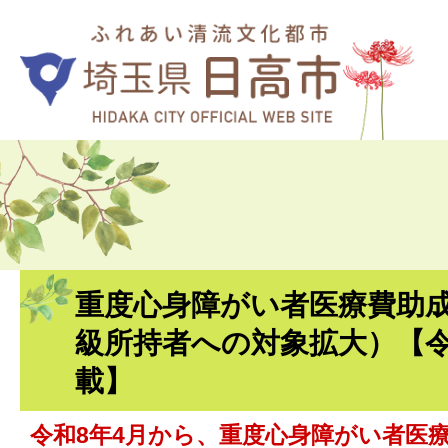
重度心身障がい者医療費助成
級所持者への対象拡大）【令和
載】
令和8年4月から、重度心身障がい者医