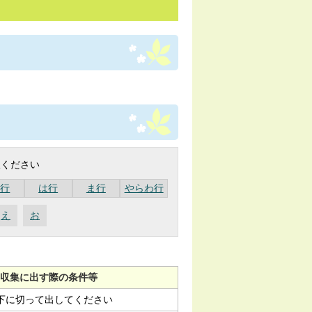
択ください
な行
は行
ま行
やらわ行
え
お
収集に出す際の条件等
以下に切って出してください