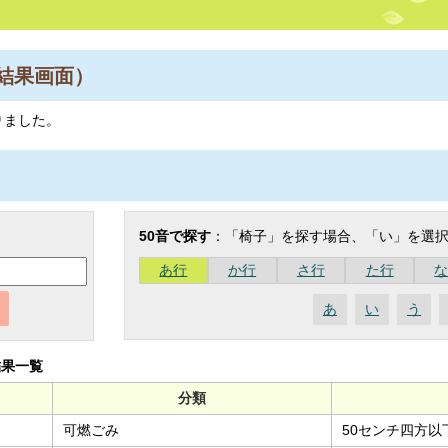
結果画面）
りました。
50音で探す
：「椅子」を探す場合、「い」を選
あ行
か行
さ行
た行
あ
い
う
結果一覧
分類
可燃ごみ
50センチ四方