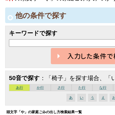
他の条件で探す
キーワードで探す
50音で探す
：「椅子」を探す場合、「
あ行
か行
さ行
た行
な行
あ
い
う
え
頭文字「
や
」の
家庭ごみの出し方検索
結果一覧