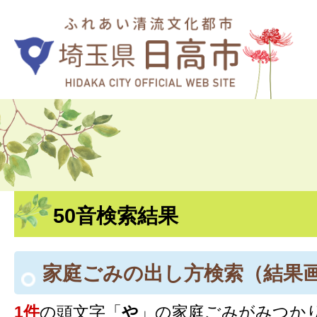
50音検索結果
家庭ごみの出し方検索
（結果
1件
の頭文字「
や
」の
家庭ごみ
がみつか