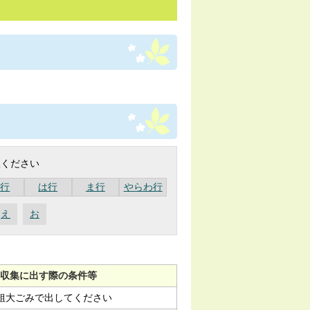
択ください
な行
は行
ま行
やらわ行
え
お
収集に出す際の条件等
は粗大ごみで出してください