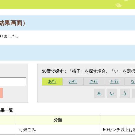
結果画面）
りました。
50音で探す
：「椅子」を探す場合、「い」を選
あ行
か行
さ行
た行
あ
い
う
結果一覧
分類
可燃ごみ
50センチ以上