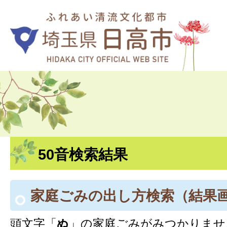
50音検索結果
家庭ごみの出し方検索
（結果
頭文字「
ぬ
」の
家庭ごみ
がみつかりませ