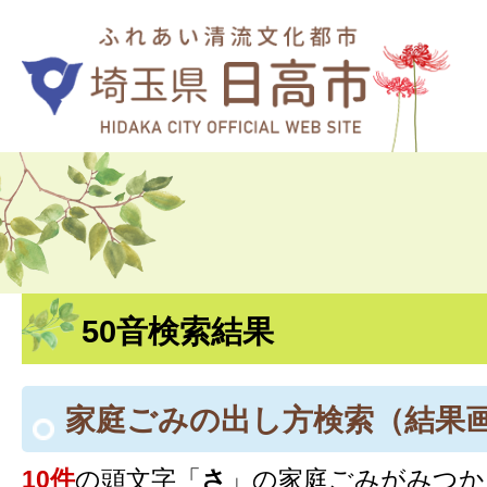
50音検索結果
家庭ごみの出し方検索
（結果
10件
の頭文字「
さ
」の
家庭ごみ
がみつか