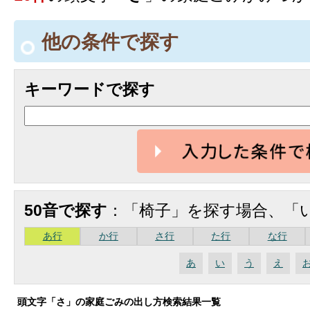
他の条件で探す
キーワードで探す
50音で探す
：「椅子」を探す場合、「
あ行
か行
さ行
た行
な行
あ
い
う
え
頭文字「
さ
」の
家庭ごみの出し方検索
結果一覧